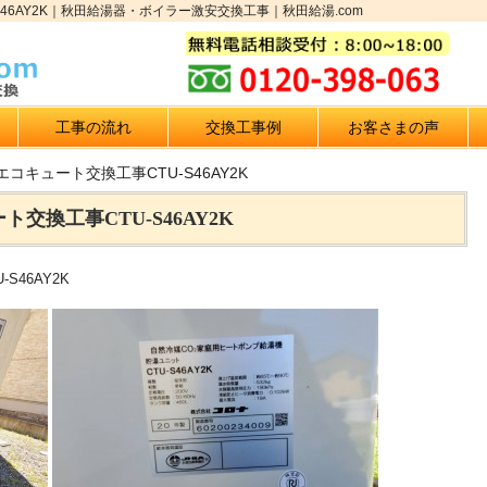
46AY2K｜秋田給湯器・ボイラー激安交換工事｜秋田給湯.com
工事の流れ
交換工事例
お客さまの声
コキュート交換工事CTU-S46AY2K
交換工事CTU-S46AY2K
46AY2K