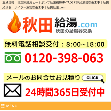
五城目町 日立家庭用ヒートポンプ給湯機BHP-TAD37SK給湯器交換工事｜秋田
給湯器・ボイラー激安交換工事｜秋田給湯.com