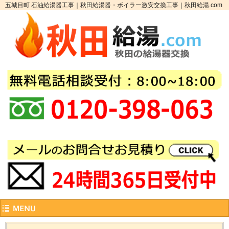
五城目町 石油給湯器工事｜秋田給湯器・ボイラー激安交換工事｜秋田給湯.com