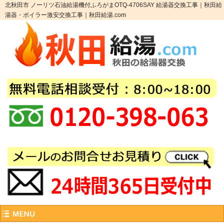
北秋田市 ノーリツ石油給湯機付ふろがまOTQ-4706SAY 給湯器交換工事｜秋田給
湯器・ボイラー激安交換工事｜秋田給湯.com