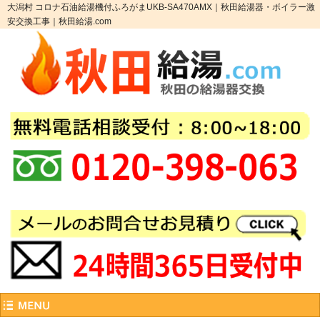
大潟村 コロナ石油給湯機付ふろがまUKB-SA470AMX｜秋田給湯器・ボイラー激
安交換工事｜秋田給湯.com