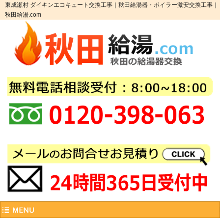
東成瀬村 ダイキンエコキュート交換工事｜秋田給湯器・ボイラー激安交換工事｜
秋田給湯.com