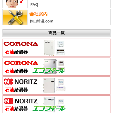
商品一覧
石油
給湯器
石油
給湯器
石油
給湯器
石油
給湯器