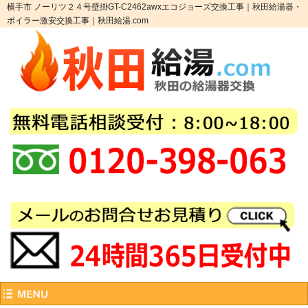
横手市 ノーリツ２４号壁掛GT-C2462awxエコジョーズ交換工事｜秋田給湯器・
ボイラー激安交換工事｜秋田給湯.com