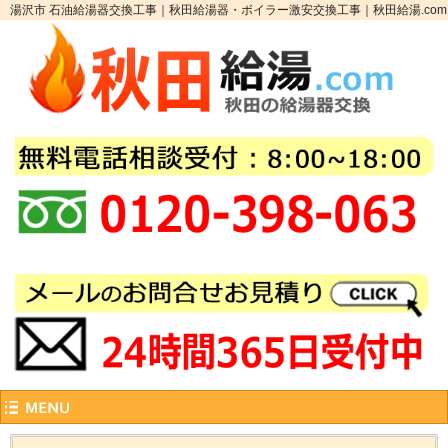
湯沢市 石油給湯器交換工事｜秋田給湯器・ボイラー激安交換工事｜秋田給湯.com