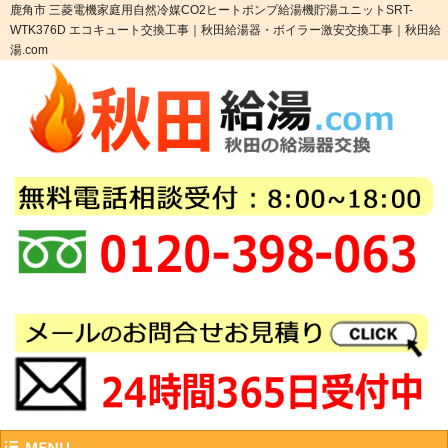
鹿角市 三菱電機家庭用自然冷媒CO2ヒートポンプ給湯機貯湯ユニットSRT-
WTK376D エコキュート交換工事｜秋田給湯器・ボイラー激安交換工事｜秋田給
湯.com